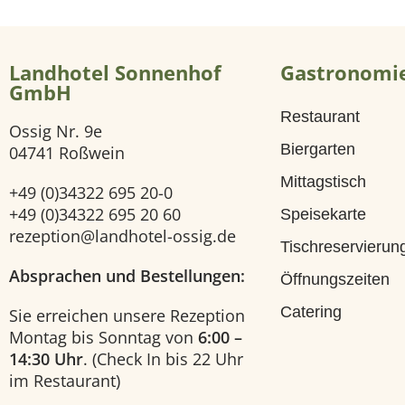
i
Landhotel Sonnenhof
Gastronomi
t
GmbH
Restaurant
e
Ossig Nr. 9e
Biergarten
04741 Roßwein
H
Mittagstisch
+49 (0)34322 695 20-0
o
+49 (0)34322 695 20 60
Speisekarte
rezeption@landhotel-ossig.de
Tischreservierun
t
Absprachen und Bestellungen:
Öffnungszeiten
e
Catering
Sie erreichen unsere Rezeption
Montag bis Sonntag von
6:00 –
l
14:30 Uhr
. (Check In bis 22 Uhr
im Restaurant)
U