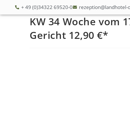
+ 49 (0)34322 69520-0
rezeption@landhotel-o
KW 34 Woche vom 17.
Gericht 12,90 €*
S
t
a
r
t
s
e