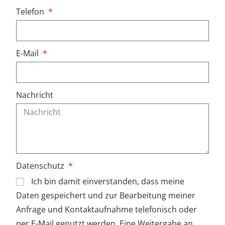
Telefon
i
m
m
E-Mail
e
r
Nachricht
b
u
c
h
Datenschutz
u
Ich bin damit einverstanden, dass meine
n
Daten gespeichert und zur Bearbeitung meiner
Anfrage und Kontaktaufnahme telefonisch oder
g
per E-Mail genutzt werden. Eine Weitergabe an