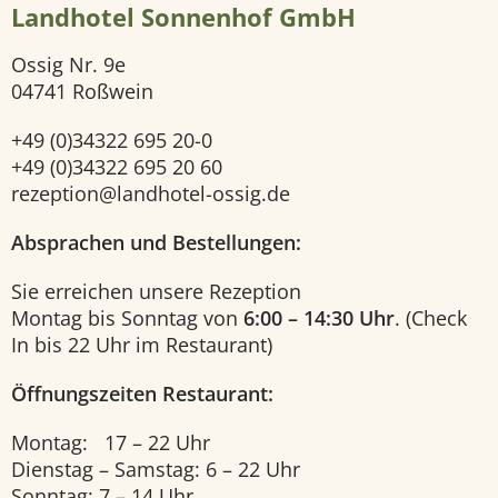
i
Landhotel Sonnenhof GmbH
e
Ossig Nr. 9e
04741 Roßwein
O
+49 (0)34322 695 20-0
n
+49 (0)34322 695 20 60
rezeption@landhotel-ossig.de
l
i
Absprachen und Bestellungen:
n
Sie erreichen unsere Rezeption
e
Montag bis Sonntag von
6:00 – 14:30 Uhr
. (Check
In bis 22 Uhr im Restaurant)
b
Öffnungszeiten Restaurant:
e
s
Montag: 17 – 22 Uhr
Dienstag – Samstag: 6 – 22 Uhr
t
Sonntag: 7 – 14 Uhr