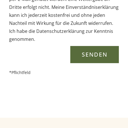
G
Dritte erfolgt nicht. Meine Einverständniserklärung
kann ich jederzeit kostenfrei und ohne jeden
a
Nachteil mit Wirkung für die Zukunft widerrufen.
Ich habe die Datenschutzerklärung zur Kenntnis
s
genommen.
t
SENDEN
r
*Pflichtfeld
o
n
o
m