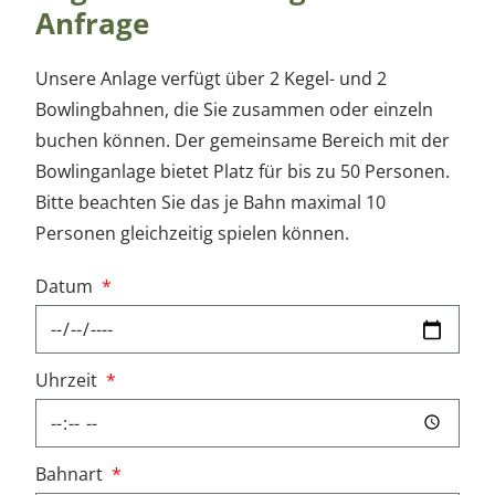
Anfrage
e
Unsere Anlage verfügt über 2 Kegel- und 2
l
Bowlingbahnen, die Sie zusammen oder einzeln
buchen können. Der gemeinsame Bereich mit der
U
Bowlinganlage bietet Platz für bis zu 50 Personen.
n
Bitte beachten Sie das je Bahn maximal 10
s
Personen gleichzeitig spielen können.
e
Datum
r
e
Uhrzeit
Z
i
m
Bahnart