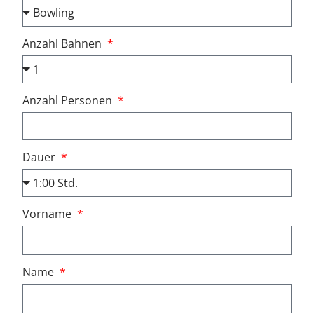
m
e
Anzahl Bahnen
r
G
Anzahl Personen
ä
s
t
Dauer
e
h
Vorname
a
u
Name
s
Z