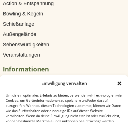
a
Action & Entspannung
n
Bowling & Kegeln
t
Schießanlage
B
Außengelände
i
Sehenswürdigkeiten
e
Veranstaltungen
r
Informationen
g
a
Tagungen & Seminare
Einwilligung verwalten
r
Travel
Um dir ein optimales Erlebnis zu bieten, verwenden wir Technologien wie
Cookies, um Geräteinformationen zu speichern und/oder darauf
t
Anfahrt & Kontakt
zuzugreifen. Wenn du diesen Technologien zustimmst, können wir Daten
wie das Surfverhalten oder eindeutige IDs auf dieser Website
e
Datenschutz
verarbeiten. Wenn du deine Einwilligung nicht erteilst oder zurückziehst,
können bestimmte Merkmale und Funktionen beeinträchtigt werden.
n
Impressum