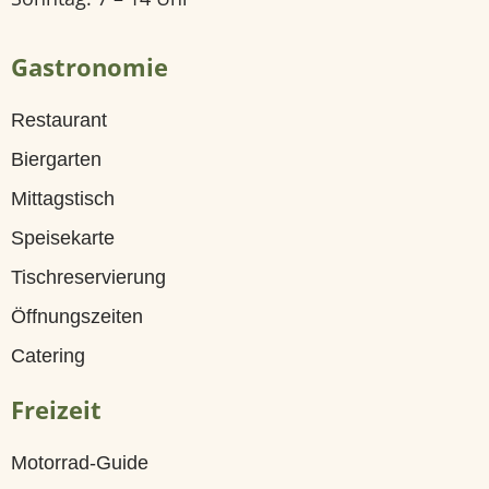
e
l
Gastronomie
l
Restaurant
e
Biergarten
n
Mittagstisch
R
Speisekarte
e
Tischreservierung
s
Öffnungszeiten
t
Catering
a
Freizeit
u
r
Motorrad-Guide