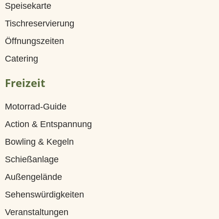
G
Speisekarte
ä
Tischreservierung
s
Öffnungszeiten
t
Catering
e
Freizeit
h
Motorrad-Guide
a
Action & Entspannung
u
Bowling & Kegeln
s
Schießanlage
Z
Außengelände
i
Sehenswürdigkeiten
m
Veranstaltungen
m