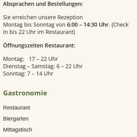
Absprachen und Bestellungen:
U
Sie erreichen unsere Rezeption
n
Montag bis Sonntag von
6:00 – 14:30 Uhr
. (Check
s
In bis 22 Uhr im Restaurant)
e
Öffnungszeiten Restaurant:
r
Montag: 17 – 22 Uhr
e
Dienstag – Samstag: 6 – 22 Uhr
Sonntag: 7 – 14 Uhr
Z
i
Gastronomie
m
m
Restaurant
e
Biergarten
r
Mittagstisch