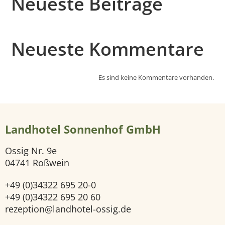
Neueste Beiträge
s
e
Neueste Kommentare
i
t
Es sind keine Kommentare vorhanden.
e
H
Landhotel Sonnenhof GmbH
o
Ossig Nr. 9e
04741 Roßwein
t
+49 (0)34322 695 20-0
e
+49 (0)34322 695 20 60
rezeption@landhotel-ossig.de
l