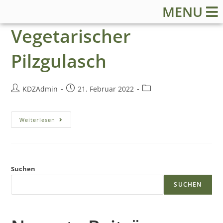
MENU
Vegetarischer
Pilzgulasch
KDZAdmin
21. Februar 2022
S
Weiterlesen
t
a
Suchen
r
SUCHEN
t