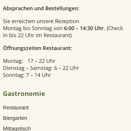
m
Absprachen und Bestellungen:
m
Sie erreichen unsere Rezeption
e
Montag bis Sonntag von
6:00 – 14:30 Uhr
. (Check
r
In bis 22 Uhr im Restaurant)
b
Öffnungszeiten Restaurant:
u
Montag: 17 – 22 Uhr
c
Dienstag – Samstag: 6 – 22 Uhr
Sonntag: 7 – 14 Uhr
h
u
Gastronomie
n
g
Restaurant
Biergarten
G
Mittagstisch