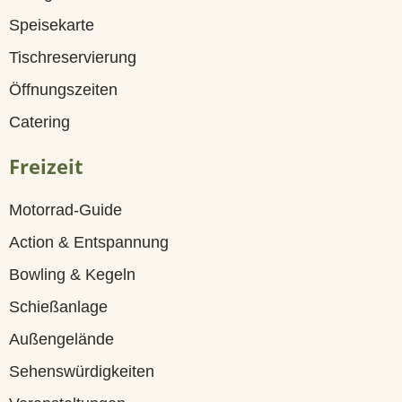
a
Speisekarte
Tischreservierung
s
Öffnungszeiten
t
Catering
r
Freizeit
o
Motorrad-Guide
n
Action & Entspannung
o
Bowling & Kegeln
Schießanlage
m
Außengelände
i
Sehenswürdigkeiten