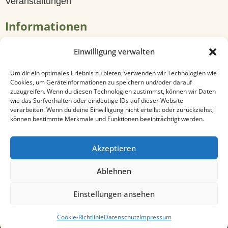
e
Veranstaltungen
Informationen
O
n
Tagungen & Seminare
Einwilligung verwalten
l
Travel
Um dir ein optimales Erlebnis zu bieten, verwenden wir Technologien wie
i
Cookies, um Geräteinformationen zu speichern und/oder darauf
Anfahrt & Kontakt
zuzugreifen. Wenn du diesen Technologien zustimmst, können wir Daten
n
wie das Surfverhalten oder eindeutige IDs auf dieser Website
Datenschutz
verarbeiten. Wenn du deine Einwilligung nicht erteilst oder zurückziehst,
e
können bestimmte Merkmale und Funktionen beeinträchtigt werden.
Impressum
b
Cookie-Richtlinie (EU)
Akzeptieren
e
Ablehnen
s
Vertrag Widerrufen
t
Einstellungen ansehen
e
© 2022 Landhotel Sonnenhof
Cookie-Richtlinie
Datenschutz
Impressum
l