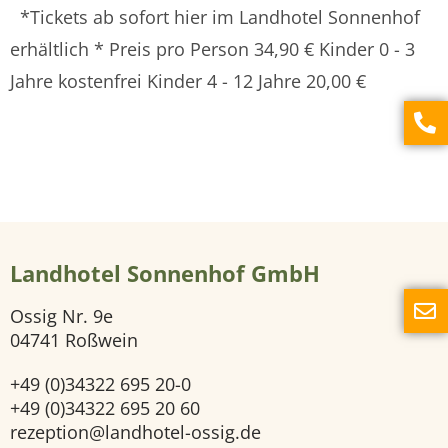
*Tickets ab sofort hier im Landhotel Sonnenhof
r
erhältlich * Preis pro Person 34,90 € Kinder 0 - 3
G
Jahre kostenfrei Kinder 4 - 12 Jahre 20,00 €
ä
s
t
e
h
Landhotel Sonnenhof GmbH
a
u
Ossig Nr. 9e
04741 Roßwein
s
Z
+49 (0)34322 695 20-0
+49 (0)34322 695 20 60
i
rezeption@landhotel-ossig.de