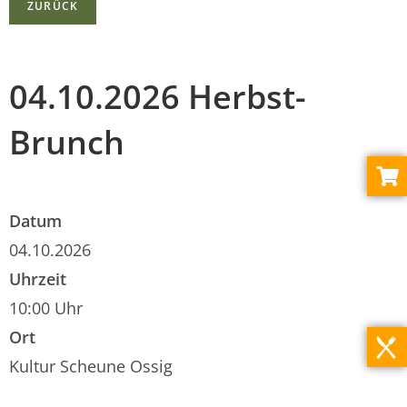
ZURÜCK
l
U
04.10.2026 Herbst-
n
Brunch
s
e
r
Datum
e
04.10.2026
Z
Uhrzeit
i
10:00 Uhr
m
Ort
m
Kultur Scheune Ossig
e