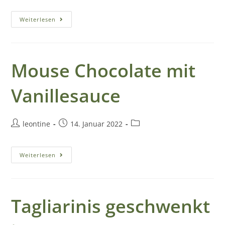
Z
i
Weiterlesen
m
m
Mouse Chocolate mit
e
Vanillesauce
r
b
leontine
14. Januar 2022
u
c
Weiterlesen
h
u
n
Tagliarinis geschwenkt
g