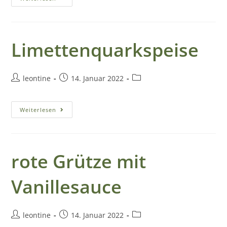
m
e
Limettenquarkspeise
r
G
leontine
14. Januar 2022
ä
s
Weiterlesen
t
e
h
rote Grütze mit
a
Vanillesauce
u
s
leontine
14. Januar 2022