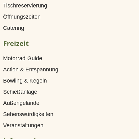
a
Tischreservierung
n
Öffnungszeiten
t
Catering
B
Freizeit
i
Motorrad-Guide
e
Action & Entspannung
r
Bowling & Kegeln
g
Schießanlage
a
Außengelände
r
Sehenswürdigkeiten
t
Veranstaltungen
e
n