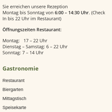
Sie erreichen unsere Rezeption
e
Montag bis Sonntag von
6:00 – 14:30 Uhr
. (Check
l
In bis 22 Uhr im Restaurant)
l
Öffnungszeiten Restaurant:
e
Montag: 17 – 22 Uhr
n
Dienstag – Samstag: 6 – 22 Uhr
R
Sonntag: 7 – 14 Uhr
e
Gastronomie
s
t
Restaurant
a
Biergarten
u
Mittagstisch
r
Speisekarte