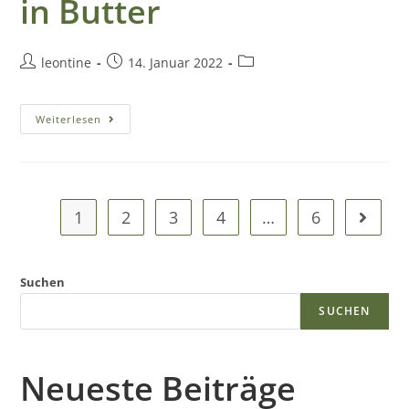
in Butter
G
leontine
14. Januar 2022
a
s
Weiterlesen
t
r
1
2
3
4
…
6
o
Suchen
n
SUCHEN
o
Neueste Beiträge
m