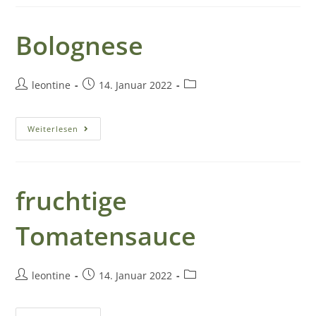
r
Bolognese
t
s
leontine
14. Januar 2022
e
Weiterlesen
i
t
fruchtige
e
Tomatensauce
H
leontine
14. Januar 2022
o