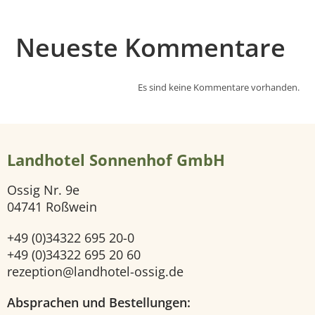
i
Neueste Kommentare
e
O
Es sind keine Kommentare vorhanden.
n
l
i
Landhotel Sonnenhof GmbH
n
Ossig Nr. 9e
04741 Roßwein
e
b
+49 (0)34322 695 20-0
+49 (0)34322 695 20 60
e
rezeption@landhotel-ossig.de
s
Absprachen und Bestellungen:
t