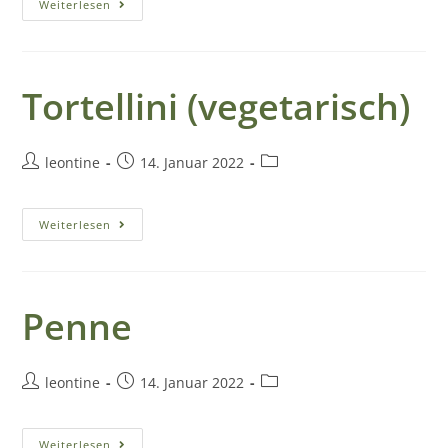
t
Weiterlesen
e
l
Tortellini (vegetarisch)
U
leontine
14. Januar 2022
n
s
Weiterlesen
e
r
Penne
e
Z
leontine
14. Januar 2022
i
m
Weiterlesen