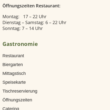
Öffnungszeiten Restaurant:
U
n
Montag: 17 – 22 Uhr
Dienstag – Samstag: 6 – 22 Uhr
s
Sonntag: 7 – 14 Uhr
e
r
Gastronomie
e
Restaurant
Z
Biergarten
i
Mittagstisch
m
Speisekarte
m
Tischreservierung
e
Öffnungszeiten
r
Catering