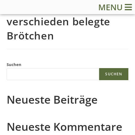
MENU
verschieden belegte
Brötchen
S
Suchen
t
SUCHEN
a
Neueste Beiträge
r
t
Neueste Kommentare
s