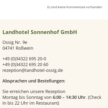
Es sind keine Kommentare vorhanden.
e
i
Landhotel Sonnenhof GmbH
t
Ossig Nr. 9e
e
04741 Roßwein
H
+49 (0)34322 695 20-0
+49 (0)34322 695 20 60
o
rezeption@landhotel-ossig.de
t
Absprachen und Bestellungen:
e
Sie erreichen unsere Rezeption
Montag bis Sonntag von
6:00 – 14:30 Uhr
. (Check
l
In bis 22 Uhr im Restaurant)