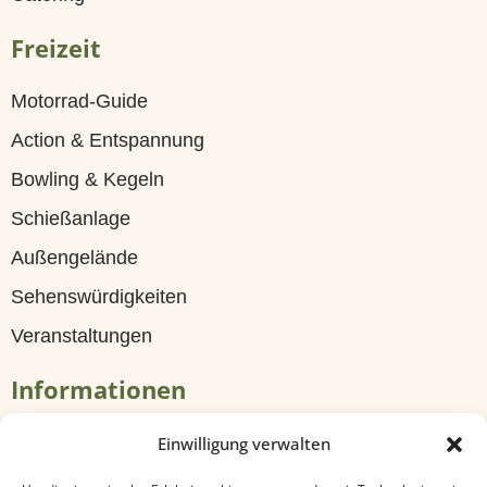
G
Freizeit
ä
s
Motorrad-Guide
t
Action & Entspannung
e
Bowling & Kegeln
h
Schießanlage
a
Außengelände
u
Sehenswürdigkeiten
s
Veranstaltungen
Z
Informationen
i
m
Tagungen & Seminare
Einwilligung verwalten
m
Travel