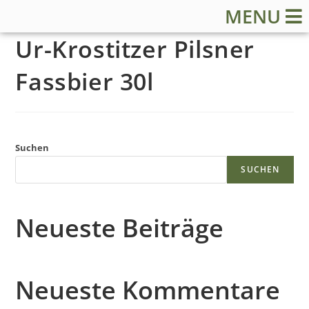
MENU
Ur-Krostitzer Pilsner
Fassbier 30l
S
Suchen
t
SUCHEN
a
Neueste Beiträge
r
t
Neueste Kommentare
s