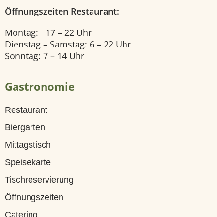
Öffnungszeiten Restaurant:
U
n
Montag: 17 – 22 Uhr
Dienstag – Samstag: 6 – 22 Uhr
s
Sonntag: 7 – 14 Uhr
e
r
Gastronomie
e
Restaurant
Z
Biergarten
i
Mittagstisch
m
Speisekarte
m
Tischreservierung
e
Öffnungszeiten
r
Catering