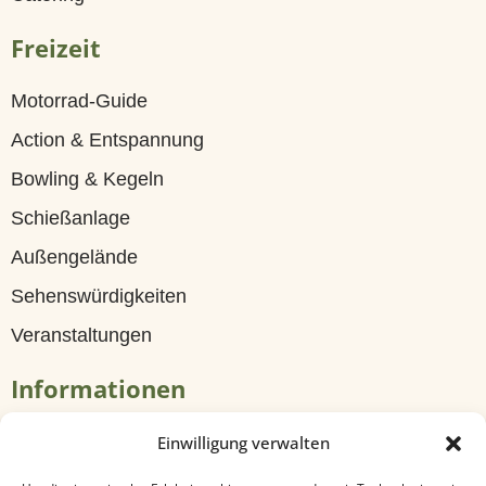
G
Freizeit
ä
s
Motorrad-Guide
t
Action & Entspannung
e
Bowling & Kegeln
h
Schießanlage
a
Außengelände
u
Sehenswürdigkeiten
s
Veranstaltungen
Z
Informationen
i
m
Tagungen & Seminare
Einwilligung verwalten
m
Travel