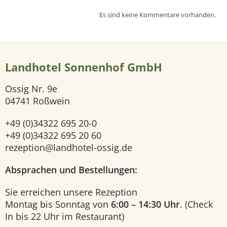
Es sind keine Kommentare vorhanden.
e
i
Landhotel Sonnenhof GmbH
t
Ossig Nr. 9e
e
04741 Roßwein
H
+49 (0)34322 695 20-0
+49 (0)34322 695 20 60
o
rezeption@landhotel-ossig.de
t
Absprachen und Bestellungen:
e
Sie erreichen unsere Rezeption
Montag bis Sonntag von
6:00 – 14:30 Uhr
. (Check
l
In bis 22 Uhr im Restaurant)