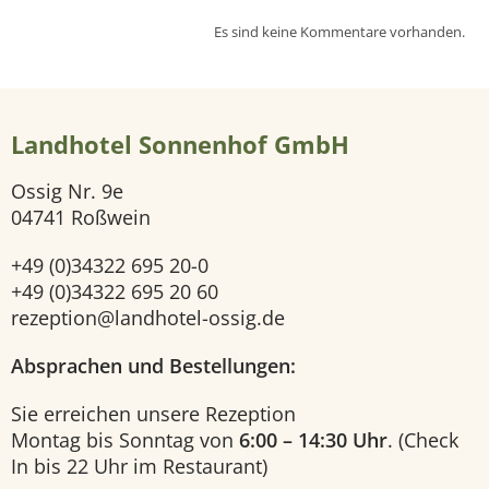
Es sind keine Kommentare vorhanden.
e
i
Landhotel Sonnenhof GmbH
t
Ossig Nr. 9e
e
04741 Roßwein
H
+49 (0)34322 695 20-0
+49 (0)34322 695 20 60
o
rezeption@landhotel-ossig.de
t
Absprachen und Bestellungen:
e
Sie erreichen unsere Rezeption
Montag bis Sonntag von
6:00 – 14:30 Uhr
. (Check
l
In bis 22 Uhr im Restaurant)