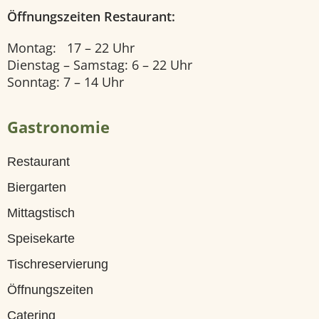
Öffnungszeiten Restaurant:
U
n
Montag: 17 – 22 Uhr
Dienstag – Samstag: 6 – 22 Uhr
s
Sonntag: 7 – 14 Uhr
e
r
Gastronomie
e
Restaurant
Z
Biergarten
i
Mittagstisch
m
Speisekarte
m
Tischreservierung
e
Öffnungszeiten
r
Catering