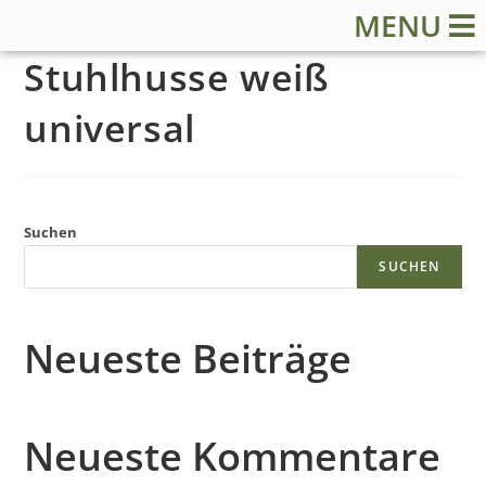
MENU
Stuhlhusse weiß
universal
S
Suchen
t
SUCHEN
a
Neueste Beiträge
r
t
Neueste Kommentare
s