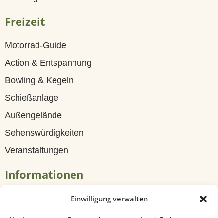
G
Freizeit
ä
s
Motorrad-Guide
t
Action & Entspannung
e
Bowling & Kegeln
h
Schießanlage
a
Außengelände
u
Sehenswürdigkeiten
s
Veranstaltungen
Z
Informationen
i
m
Tagungen & Seminare
Einwilligung verwalten
m
Travel