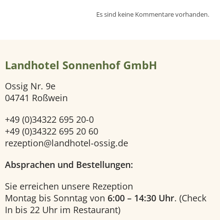
Es sind keine Kommentare vorhanden.
e
i
Landhotel Sonnenhof GmbH
t
Ossig Nr. 9e
e
04741 Roßwein
H
+49 (0)34322 695 20-0
+49 (0)34322 695 20 60
o
rezeption@landhotel-ossig.de
t
Absprachen und Bestellungen:
e
Sie erreichen unsere Rezeption
Montag bis Sonntag von
6:00 – 14:30 Uhr
. (Check
l
In bis 22 Uhr im Restaurant)