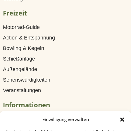
G
Freizeit
ä
s
Motorrad-Guide
t
Action & Entspannung
e
Bowling & Kegeln
h
Schießanlage
a
Außengelände
u
Sehenswürdigkeiten
s
Veranstaltungen
Z
Informationen
i
m
Tagungen & Seminare
Einwilligung verwalten
m
Travel