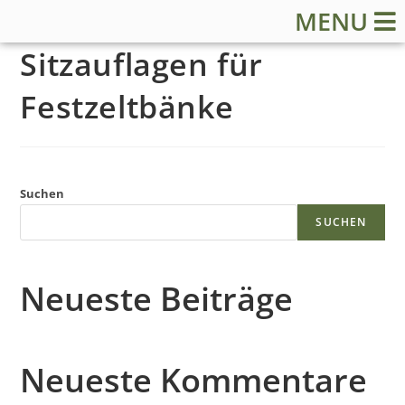
MENU
Sitzauflagen für
Festzeltbänke
S
Suchen
t
SUCHEN
a
Neueste Beiträge
r
t
Neueste Kommentare
s