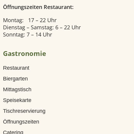
Öffnungszeiten Restaurant:
U
n
Montag: 17 – 22 Uhr
Dienstag – Samstag: 6 – 22 Uhr
s
Sonntag: 7 – 14 Uhr
e
r
Gastronomie
e
Restaurant
Z
Biergarten
i
Mittagstisch
m
Speisekarte
m
Tischreservierung
e
Öffnungszeiten
r
Catering