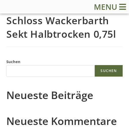
MENU
Schloss Wackerbarth
Sekt Halbtrocken 0,75l
S
Suchen
t
SUCHEN
a
Neueste Beiträge
r
t
Neueste Kommentare
s