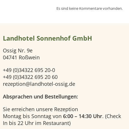
Es sind keine Kommentare vorhanden.
e
i
Landhotel Sonnenhof GmbH
t
Ossig Nr. 9e
e
04741 Roßwein
H
+49 (0)34322 695 20-0
+49 (0)34322 695 20 60
o
rezeption@landhotel-ossig.de
t
Absprachen und Bestellungen:
e
Sie erreichen unsere Rezeption
Montag bis Sonntag von
6:00 – 14:30 Uhr
. (Check
l
In bis 22 Uhr im Restaurant)