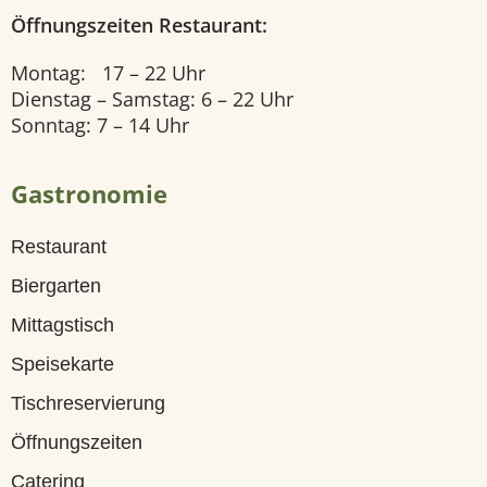
Öffnungszeiten Restaurant:
U
n
Montag: 17 – 22 Uhr
Dienstag – Samstag: 6 – 22 Uhr
s
Sonntag: 7 – 14 Uhr
e
r
Gastronomie
e
Restaurant
Z
Biergarten
i
Mittagstisch
m
Speisekarte
m
Tischreservierung
e
Öffnungszeiten
r
Catering