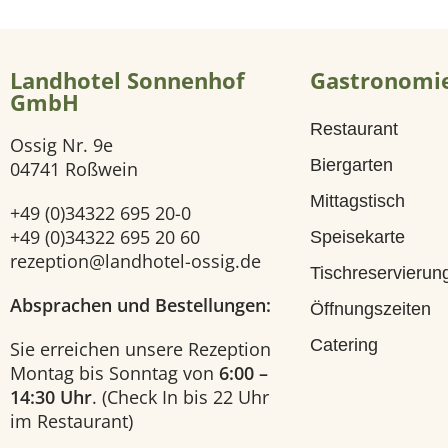
i
Landhotel Sonnenhof
Gastronomi
t
GmbH
Restaurant
e
Ossig Nr. 9e
Biergarten
04741 Roßwein
H
Mittagstisch
+49 (0)34322 695 20-0
o
+49 (0)34322 695 20 60
Speisekarte
rezeption@landhotel-ossig.de
Tischreservierun
t
Absprachen und Bestellungen:
Öffnungszeiten
e
Catering
Sie erreichen unsere Rezeption
Montag bis Sonntag von
6:00 –
l
14:30 Uhr
. (Check In bis 22 Uhr
im Restaurant)
U