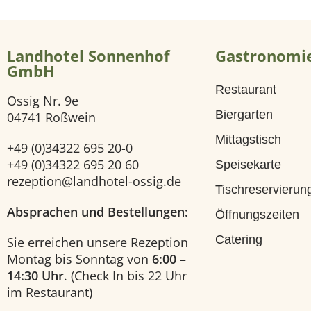
i
Landhotel Sonnenhof
Gastronomi
t
GmbH
Restaurant
e
Ossig Nr. 9e
Biergarten
04741 Roßwein
H
Mittagstisch
+49 (0)34322 695 20-0
o
+49 (0)34322 695 20 60
Speisekarte
rezeption@landhotel-ossig.de
Tischreservierun
t
Absprachen und Bestellungen:
Öffnungszeiten
e
Catering
Sie erreichen unsere Rezeption
Montag bis Sonntag von
6:00 –
l
14:30 Uhr
. (Check In bis 22 Uhr
im Restaurant)
U