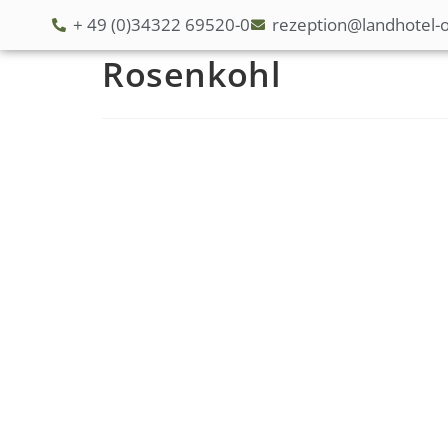
+ 49 (0)34322 69520-0
rezeption@landhotel-o
Rosenkohl
S
t
a
r
t
s
e