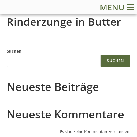
MENU
Rinderzunge in Butter
Suchen
S
SUCHEN
t
Neueste Beiträge
a
r
Neueste Kommentare
t
Es sind keine Kommentare vorhanden.
s