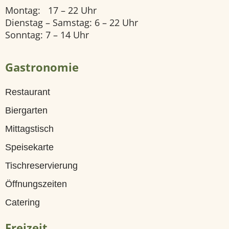
Montag: 17 – 22 Uhr
U
Dienstag – Samstag: 6 – 22 Uhr
n
Sonntag: 7 – 14 Uhr
s
Gastronomie
e
r
Restaurant
e
Biergarten
Z
Mittagstisch
i
Speisekarte
m
Tischreservierung
m
Öffnungszeiten
e
Catering
r
Freizeit