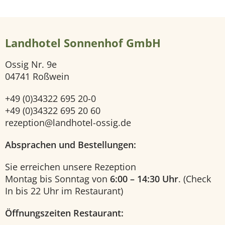
e
Landhotel Sonnenhof GmbH
i
Ossig Nr. 9e
t
04741 Roßwein
e
+49 (0)34322 695 20-0
+49 (0)34322 695 20 60
H
rezeption@landhotel-ossig.de
o
Absprachen und Bestellungen:
t
Sie erreichen unsere Rezeption
Montag bis Sonntag von
6:00 – 14:30 Uhr
. (Check
e
In bis 22 Uhr im Restaurant)
l
Öffnungszeiten Restaurant: