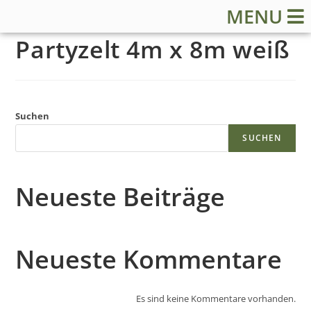
MENU
Partyzelt 4m x 8m weiß
Suchen
S
SUCHEN
t
Neueste Beiträge
a
r
Neueste Kommentare
t
Es sind keine Kommentare vorhanden.
s