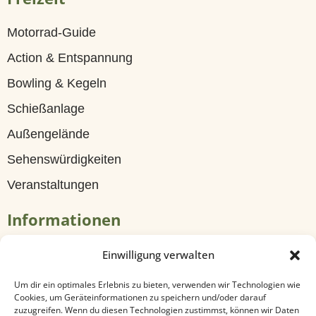
G
ä
Motorrad-Guide
s
Action & Entspannung
t
Bowling & Kegeln
e
Schießanlage
h
Außengelände
a
Sehenswürdigkeiten
u
Veranstaltungen
s
Informationen
Z
Tagungen & Seminare
Einwilligung verwalten
i
Travel
m
Um dir ein optimales Erlebnis zu bieten, verwenden wir Technologien wie
Cookies, um Geräteinformationen zu speichern und/oder darauf
Anfahrt & Kontakt
m
zuzugreifen. Wenn du diesen Technologien zustimmst, können wir Daten