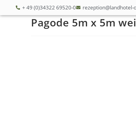
+ 49 (0)34322 69520-0
rezeption@landhotel-o
Pagode 5m x 5m wei
S
t
a
r
t
s
e