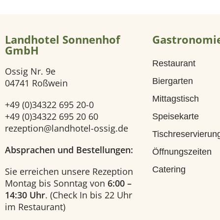
i
Landhotel Sonnenhof
Gastronomi
t
GmbH
Restaurant
e
Ossig Nr. 9e
Biergarten
04741 Roßwein
H
Mittagstisch
+49 (0)34322 695 20-0
o
+49 (0)34322 695 20 60
Speisekarte
rezeption@landhotel-ossig.de
Tischreservierun
t
Absprachen und Bestellungen:
Öffnungszeiten
e
Catering
Sie erreichen unsere Rezeption
Montag bis Sonntag von
6:00 –
l
14:30 Uhr
. (Check In bis 22 Uhr
im Restaurant)
U