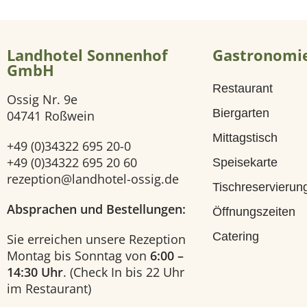
i
Landhotel Sonnenhof
Gastronomi
t
GmbH
Restaurant
e
Ossig Nr. 9e
Biergarten
04741 Roßwein
H
Mittagstisch
+49 (0)34322 695 20-0
o
+49 (0)34322 695 20 60
Speisekarte
rezeption@landhotel-ossig.de
Tischreservierun
t
Absprachen und Bestellungen:
Öffnungszeiten
e
Catering
Sie erreichen unsere Rezeption
Montag bis Sonntag von
6:00 –
l
14:30 Uhr
. (Check In bis 22 Uhr
im Restaurant)
U