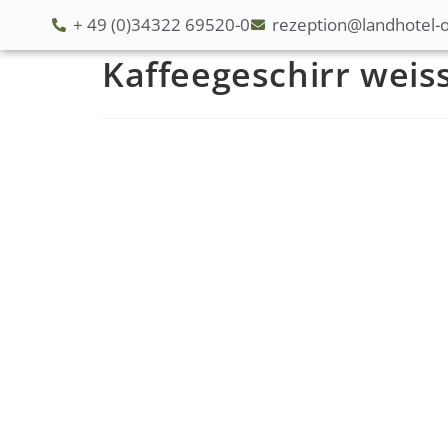
+ 49 (0)34322 69520-0
rezeption@landhotel-o
Kaffeegeschirr weiss
S
t
a
r
t
s
e