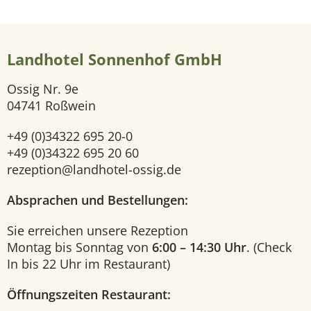
e
Landhotel Sonnenhof GmbH
i
Ossig Nr. 9e
t
04741 Roßwein
e
+49 (0)34322 695 20-0
+49 (0)34322 695 20 60
H
rezeption@landhotel-ossig.de
o
Absprachen und Bestellungen:
t
Sie erreichen unsere Rezeption
Montag bis Sonntag von
6:00 – 14:30 Uhr
. (Check
e
In bis 22 Uhr im Restaurant)
l
Öffnungszeiten Restaurant: