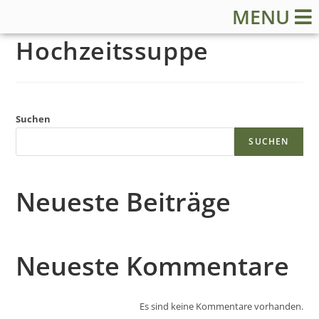
MENU
Hochzeitssuppe
Suchen
S
SUCHEN
t
Neueste Beiträge
a
r
Neueste Kommentare
t
Es sind keine Kommentare vorhanden.
s