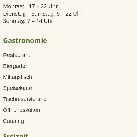
Montag: 17 – 22 Uhr
U
Dienstag – Samstag: 6 – 22 Uhr
n
Sonntag: 7 – 14 Uhr
s
Gastronomie
e
r
Restaurant
e
Biergarten
Z
Mittagstisch
i
Speisekarte
m
Tischreservierung
m
Öffnungszeiten
e
Catering
r
Freizeit