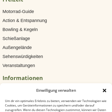
G
ä
Motorrad-Guide
s
Action & Entspannung
t
Bowling & Kegeln
e
Schießanlage
h
Außengelände
a
Sehenswürdigkeiten
u
Veranstaltungen
s
Informationen
Z
Tagungen & Seminare
Einwilligung verwalten
i
Travel
m
Um dir ein optimales Erlebnis zu bieten, verwenden wir Technologien wie
Cookies, um Geräteinformationen zu speichern und/oder darauf
Anfahrt & Kontakt
m
zuzugreifen. Wenn du diesen Technologien zustimmst, können wir Daten