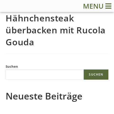
MENU
Hähnchensteak
überbacken mit Rucola
Gouda
S
t
Suchen
SUCHEN
a
r
Neueste Beiträge
t