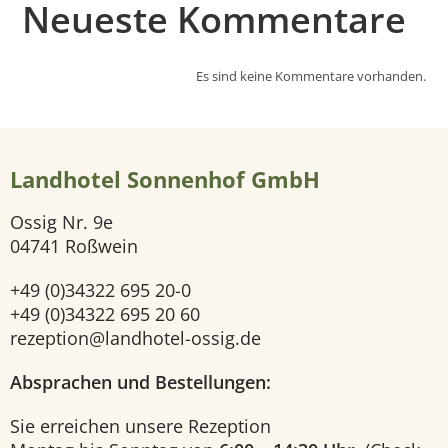
s
Neueste Kommentare
e
Es sind keine Kommentare vorhanden.
i
t
Landhotel Sonnenhof GmbH
e
Ossig Nr. 9e
H
04741 Roßwein
o
+49 (0)34322 695 20-0
+49 (0)34322 695 20 60
t
rezeption@landhotel-ossig.de
e
Absprachen und Bestellungen:
Sie erreichen unsere Rezeption
l