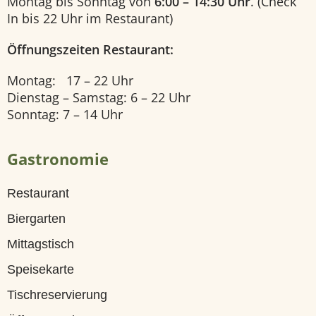
Montag bis Sonntag von
6:00 – 14:30 Uhr
. (Check
U
In bis 22 Uhr im Restaurant)
n
Öffnungszeiten Restaurant:
s
Montag: 17 – 22 Uhr
e
Dienstag – Samstag: 6 – 22 Uhr
Sonntag: 7 – 14 Uhr
r
e
Gastronomie
Z
Restaurant
i
Biergarten
m
Mittagstisch
m
Speisekarte
e
Tischreservierung
r