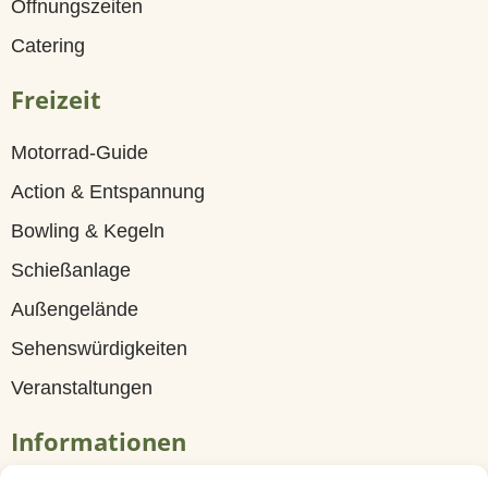
Öffnungszeiten
G
Catering
ä
s
Freizeit
t
Motorrad-Guide
e
Action & Entspannung
h
Bowling & Kegeln
a
Schießanlage
u
Außengelände
s
Sehenswürdigkeiten
Z
Veranstaltungen
i
Informationen
m
m