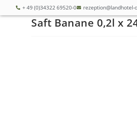
+ 49 (0)34322 69520-0
rezeption@landhotel-o
Saft Banane 0,2l x 2
S
t
a
r
t
s
e