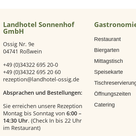
i
Landhotel Sonnenhof
Gastronomi
t
GmbH
Restaurant
e
Ossig Nr. 9e
Biergarten
04741 Roßwein
H
Mittagstisch
+49 (0)34322 695 20-0
o
+49 (0)34322 695 20 60
Speisekarte
rezeption@landhotel-ossig.de
Tischreservierun
t
Absprachen und Bestellungen:
Öffnungszeiten
e
Catering
Sie erreichen unsere Rezeption
Montag bis Sonntag von
6:00 –
l
14:30 Uhr
. (Check In bis 22 Uhr
im Restaurant)
U