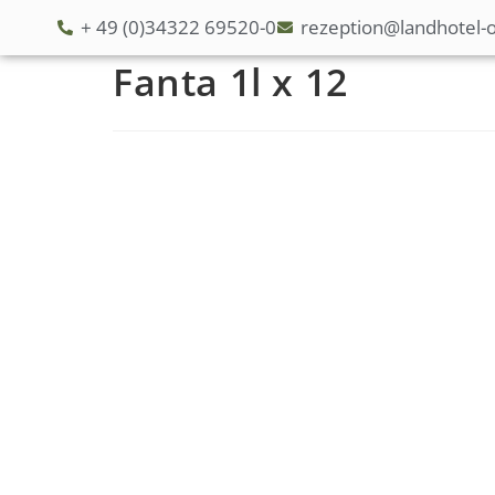
+ 49 (0)34322 69520-0
rezeption@landhotel-o
Fanta 1l x 12
S
t
a
r
t
s
e