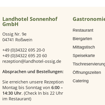
i
Landhotel Sonnenhof
Gastronomi
t
GmbH
Restaurant
e
Ossig Nr. 9e
Biergarten
04741 Roßwein
H
Mittagstisch
+49 (0)34322 695 20-0
o
+49 (0)34322 695 20 60
Speisekarte
rezeption@landhotel-ossig.de
Tischreservierun
t
Absprachen und Bestellungen:
Öffnungszeiten
e
Catering
Sie erreichen unsere Rezeption
Montag bis Sonntag von
6:00 –
l
14:30 Uhr
. (Check In bis 22 Uhr
im Restaurant)
U