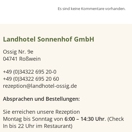
Es sind keine Kommentare vorhanden.
e
i
Landhotel Sonnenhof GmbH
t
Ossig Nr. 9e
e
04741 Roßwein
H
+49 (0)34322 695 20-0
+49 (0)34322 695 20 60
o
rezeption@landhotel-ossig.de
t
Absprachen und Bestellungen:
e
Sie erreichen unsere Rezeption
Montag bis Sonntag von
6:00 – 14:30 Uhr
. (Check
l
In bis 22 Uhr im Restaurant)