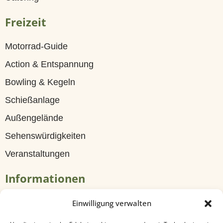
G
Freizeit
ä
s
Motorrad-Guide
t
Action & Entspannung
e
Bowling & Kegeln
h
Schießanlage
a
Außengelände
u
Sehenswürdigkeiten
s
Veranstaltungen
Z
Informationen
i
m
Tagungen & Seminare
Einwilligung verwalten
m
Travel