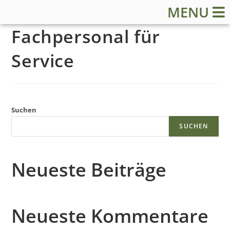
MENU
Fachpersonal für
Service
S
Suchen
t
SUCHEN
a
Neueste Beiträge
r
t
Neueste Kommentare
s