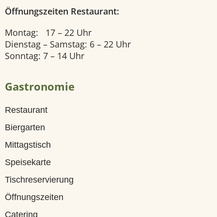
Öffnungszeiten Restaurant:
U
n
Montag: 17 – 22 Uhr
Dienstag – Samstag: 6 – 22 Uhr
s
Sonntag: 7 – 14 Uhr
e
r
Gastronomie
e
Restaurant
Z
Biergarten
i
Mittagstisch
m
Speisekarte
m
Tischreservierung
e
Öffnungszeiten
r
Catering