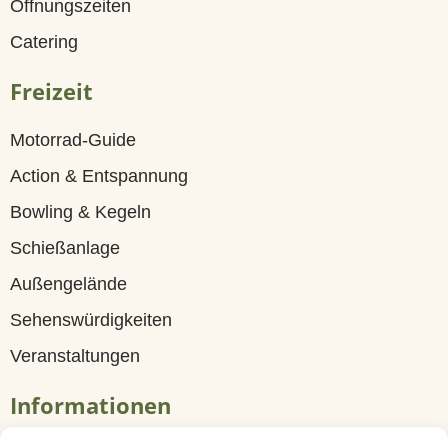
Öffnungszeiten
G
Catering
ä
s
Freizeit
t
Motorrad-Guide
e
Action & Entspannung
h
Bowling & Kegeln
a
Schießanlage
u
Außengelände
s
Sehenswürdigkeiten
Z
Veranstaltungen
i
Informationen
m
m