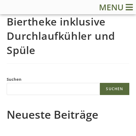
MENU
Biertheke inklusive
Durchlaufkühler und
Spüle
S
t
Suchen
SUCHEN
a
r
Neueste Beiträge
t