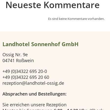
s
Neueste Kommentare
e
Es sind keine Kommentare vorhanden.
i
t
Landhotel Sonnenhof GmbH
e
Ossig Nr. 9e
H
04741 Roßwein
o
+49 (0)34322 695 20-0
+49 (0)34322 695 20 60
t
rezeption@landhotel-ossig.de
e
Absprachen und Bestellungen:
Sie erreichen unsere Rezeption
l