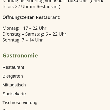
Montag bis Sonntag von
6:00 – 14:30 Uhr
. (Check
U
In bis 22 Uhr im Restaurant)
n
Öffnungszeiten Restaurant:
s
Montag: 17 – 22 Uhr
e
Dienstag – Samstag: 6 – 22 Uhr
Sonntag: 7 – 14 Uhr
r
e
Gastronomie
Z
Restaurant
i
Biergarten
m
Mittagstisch
m
Speisekarte
e
Tischreservierung
r