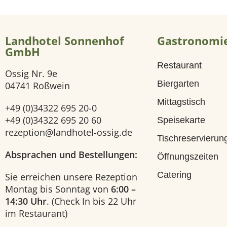
i
Landhotel Sonnenhof
Gastronomi
t
GmbH
Restaurant
e
Ossig Nr. 9e
Biergarten
04741 Roßwein
H
Mittagstisch
+49 (0)34322 695 20-0
o
+49 (0)34322 695 20 60
Speisekarte
rezeption@landhotel-ossig.de
Tischreservierun
t
Absprachen und Bestellungen:
Öffnungszeiten
e
Catering
Sie erreichen unsere Rezeption
Montag bis Sonntag von
6:00 –
l
14:30 Uhr
. (Check In bis 22 Uhr
im Restaurant)
U