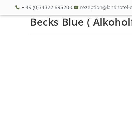
+ 49 (0)34322 69520-0
rezeption@landhotel-o
Becks Blue ( Alkoholf
S
t
a
r
t
s
e